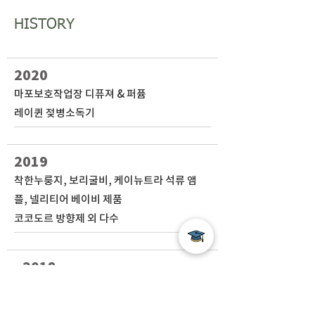
HISTORY
2020
마포보호작업장 디퓨져 & 퍼퓸
레이퀸 젖병소독기
2019
착한누룽지, 보리굴비, 케이뉴트라 석류 앰
플, 넬리티어 베이비 제품
코코도르 방향제 외 다수
~2018
BC카드 신규출시 카드 촬영, CAMP 365 제품
촬영, SKplanet syrup 제휴 카페 제품 촬영