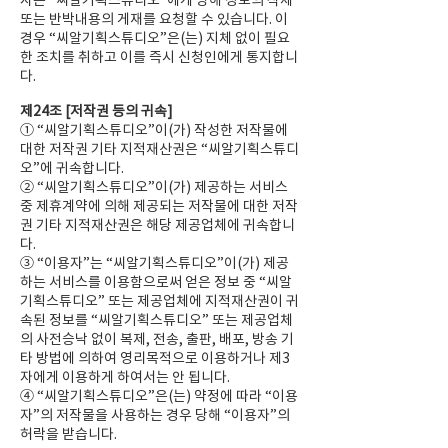
자는 “씨알기획스튜디오”에게 당해 정보의 삭제
또는 반박내용의 게재를 요청할 수 있습니다. 이
경우 “씨알기획스튜디오”은(는) 지체 없이 필요
한 조치를 취하고 이를 즉시 신청인에게 통지합니
다.
제24조 [저작권 등의 귀속]
① “씨알기획스튜디오”이(가) 작성한 저작물에
대한 저작권 기타 지적재산권은 “씨알기획스튜디
오”에 귀속합니다.
② “씨알기획스튜디오”이(가) 제공하는 서비스
중 제휴계약에 의해 제공되는 저작물에 대한 저작
권 기타 지적재산권은 해당 제공업체에 귀속합니
다.
③ “이용자”는 “씨알기획스튜디오”이(가) 제공
하는 서비스를 이용함으로써 얻은 정보 중 “씨알
기획스튜디오” 또는 제공업체에 지적재산권이 귀
속된 정보를 “씨알기획스튜디오” 또는 제공업체
의 사전승낙 없이 복제, 전송, 출판, 배포, 방송 기
타 방법에 의하여 영리목적으로 이용하거나 제3
자에게 이용하게 하여서는 안 됩니다.
④ “씨알기획스튜디오”은(는) 약정에 따라 “이용
자”의 저작물을 사용하는 경우 당해 “이용자”의
허락을 받습니다.