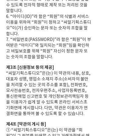
수 있도록 전자적 형태로 제작 또는 처리된 것을
말합니다.
6. “아이디(ID)”라 함은 “회원”의 식별과 서비스
이용을 위하여 “회원”이 정하고 “씨알기획스튜디
오”이(가) 승인하는 문자 또는 숫자의 조합을 말
합니다.
7. “비밀번호(PASSWORD)”라 함은 “회원”이 부
여받은 “아이디”와 일치되는 “회원”임을 확인하
고 비밀보호를 위해 “회원” 자신이 정한 문자 또
는 숫자의 조합을 말합니다.
제3조 [신원정보 등의 제공]
“씨알기획스튜디오”은(는) 이 약관의 내용, 상호,
대표자 성명, 영업소 소재지 주소(소비자의 불만
을 처리할 수 있는 곳의 주소를 포함), 전화번호,
모사전송번호, 전자우편주소, 사업자등록번호,
통신판매업 신고번호 및 개인정보관리책임자 등
을 이용자가 쉽게 알 수 있도록 온라인 서비스초
기화면에 게시합니다. 다만, 약관은 이용자가 연
결화면을 통하여 볼 수 있도록 할 수 있습니다.
제4조 [약관의 게시 등]
① “씨알기획스튜디오”은(는) 이 약관을 “회
원”이 그 전부를 인쇄할 수 있고 거래과정에서 해