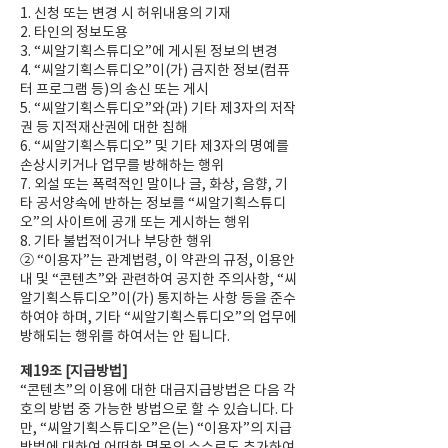
1. 신청 또는 변경 시 허위내용의 기재
2. 타인의 정보도용
3. “씨알기획스튜디오”에 게시된 정보의 변경
4. “씨알기획스튜디오”이(가) 금지한 정보(컴퓨
터 프로그램 등)의 송신 또는 게시
5. “씨알기획스튜디오”와(과) 기타 제3자의 저작
권 등 지적재산권에 대한 침해
6. “씨알기획스튜디오” 및 기타 제3자의 명예를
손상시키거나 업무를 방해하는 행위
7. 외설 또는 폭력적인 말이나 글, 화상, 음향, 기
타 공서양속에 반하는 정보를 “씨알기획스튜디
오”의 사이트에 공개 또는 게시하는 행위
8. 기타 불법적이거나 부당한 행위
② “이용자”는 관계법령, 이 약관의 규정, 이용안
내 및 “콘텐츠”와 관련하여 공지한 주의사항, “씨
알기획스튜디오”이(가) 통지하는 사항 등을 준수
하여야 하며, 기타 “씨알기획스튜디오”의 업무에
방해되는 행위를 하여서는 안 됩니다.
제19조 [지급방법]
“콘텐츠”의 이용에 대한 대금지급방법은 다음 각
호의 방법 중 가능한 방법으로 할 수 있습니다. 다
만, “씨알기획스튜디오”은(는) “이용자”의 지급
방법에 대하여 어떠한 명목의 수수료도 추가하여