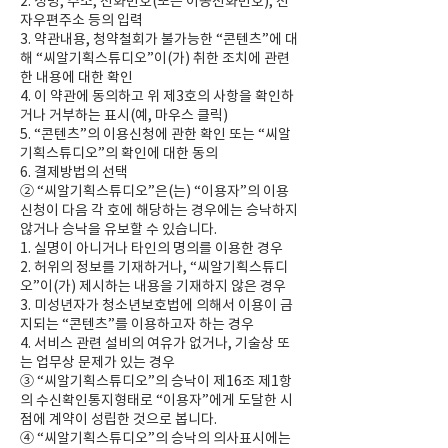
2. 성명, 주소, 전화번호(또는 이동전화번호), 전
자우편주소 등의 입력
3. 약관내용, 청약철회가 불가능한 “콘텐츠”에 대
해 “씨알기획스튜디오”이(가) 취한 조치에 관련
한 내용에 대한 확인
4. 이 약관에 동의하고 위 제3호의 사항을 확인하
거나 거부하는 표시(예, 마우스 클릭)
5. “콘텐츠”의 이용신청에 관한 확인 또는 “씨알
기획스튜디오”의 확인에 대한 동의
6. 결제방법의 선택
② “씨알기획스튜디오”은(는) “이용자”의 이용
신청이 다음 각 호에 해당하는 경우에는 승낙하지
않거나 승낙을 유보할 수 있습니다.
1. 실명이 아니거나 타인의 명의를 이용한 경우
2. 허위의 정보를 기재하거나, “씨알기획스튜디
오”이(가) 제시하는 내용을 기재하지 않은 경우
3. 미성년자가 청소년보호법에 의해서 이용이 금
지되는 “콘텐츠”를 이용하고자 하는 경우
4. 서비스 관련 설비의 여유가 없거나, 기술상 또
는 업무상 문제가 있는 경우
③ “씨알기획스튜디오”의 승낙이 제16조 제1항
의 수신확인통지형태로 “이용자”에게 도달한 시
점에 계약이 성립한 것으로 봅니다.
④ “씨알기획스튜디오”의 승낙의 의사표시에는