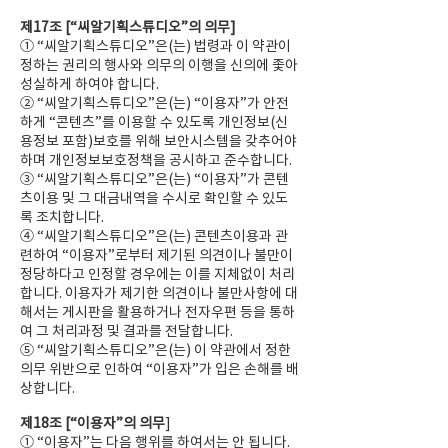
제17조 [“씨알기획스튜디오”의 의무]
① “씨알기획스튜디오”은(는) 법령과 이 약관이
정하는 권리의 행사와 의무의 이행을 신의에 좇아
성실하게 하여야 합니다.
② “씨알기획스튜디오”은(는) “이용자”가 안전
하게 “콘텐츠”를 이용할 수 있도록 개인정보(신
용정보 포함)보호를 위해 보안시스템을 갖추어야
하며 개인정보보호정책을 공시하고 준수합니다.
③ “씨알기획스튜디오”은(는) “이용자”가 콘텐
츠이용 및 그 대금내역을 수시로 확인할 수 있도
록 조치합니다.
④ “씨알기획스튜디오”은(는) 콘텐츠이용과 관
련하여 “이용자”로부터 제기된 의견이나 불만이
정당하다고 인정할 경우에는 이를 지체없이 처리
합니다. 이용자가 제기한 의견이나 불만사항에 대
해서는 게시판을 활용하거나 전자우편 등을 통하
여 그 처리과정 및 결과를 전달합니다.
⑤ “씨알기획스튜디오”은(는) 이 약관에서 정한
의무 위반으로 인하여 “이용자”가 입은 손해를 배
상합니다.
제18조 [“이용자”의 의무
]
① “이용자”는 다음 행위를 하여서는 안 됩니다.