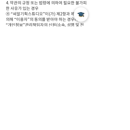
4. 약관의 규정 또는 법령에 의하여 필요한 불가피
한 사유가 있는 경우
④ “씨알기획스튜디오”이(가) 제2항과 제3항에
의해 “이용자”의 동의를 받아야 하는 경우에는
“개인정보”관리책임자의 신원(소속, 성명 및 전
화번호 기타 연락처), 정보의 수집목적 및 이용목
적, 제3자에 대한 정보제공관련사항(제공받는 자,
제공목적 및 제공할 정보의 내용)등에 관하여 정
보통신망이용촉진 및 정보보호 등에 관한 법률 제
22조 제2항이 규정한 사항을 명시하고 고지하여
야 합니다.
⑤ “이용자”는 언제든지 제3항의 동의를 임의로
철회할 수 있습니다.
⑥ “이용자”는 언제든지 “씨알기획스튜디오”이
(가) 가지고 있는 자신의 “개인정보”에 대해 열람
및 오류의 정정을 요구할 수 있으며, “씨알기획스
튜디오”은(는) 이에 대해 지체 없이 필요한 조치
를 취할 의무를 집니다. “이용자”가 오류의 정정
을 요구한 경우에는 “씨알기획스튜디오”은(는)
그 오류를 정정할 때까지 당해 “개인정보”를 이용
하지 않습니다.
⑦ “씨알기획스튜디오”은(는) 개인정보보호를
위하여 관리자를 한정하여 그 수를 최소화하며,
신용카드, 은행계좌 등을 포함한 “이용자”의 “개