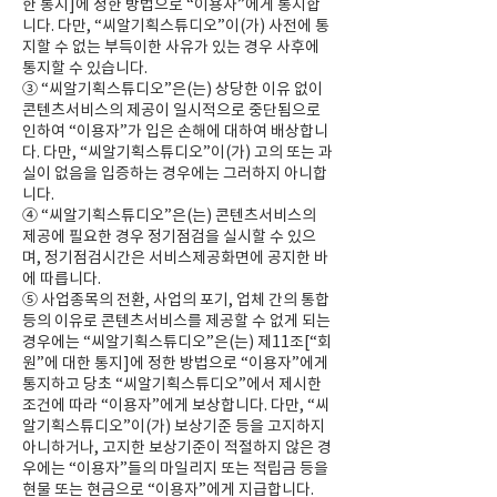
한 통지]에 정한 방법으로 “이용자”에게 통지합
니다. 다만, “씨알기획스튜디오”이(가) 사전에 통
지할 수 없는 부득이한 사유가 있는 경우 사후에
통지할 수 있습니다.
③ “씨알기획스튜디오”은(는) 상당한 이유 없이
콘텐츠서비스의 제공이 일시적으로 중단됨으로
인하여 “이용자”가 입은 손해에 대하여 배상합니
다. 다만, “씨알기획스튜디오”이(가) 고의 또는 과
실이 없음을 입증하는 경우에는 그러하지 아니합
니다.
④ “씨알기획스튜디오”은(는) 콘텐츠서비스의
제공에 필요한 경우 정기점검을 실시할 수 있으
며, 정기점검시간은 서비스제공화면에 공지한 바
에 따릅니다.
⑤ 사업종목의 전환, 사업의 포기, 업체 간의 통합
등의 이유로 콘텐츠서비스를 제공할 수 없게 되는
경우에는 “씨알기획스튜디오”은(는) 제11조[“회
원”에 대한 통지]에 정한 방법으로 “이용자”에게
통지하고 당초 “씨알기획스튜디오”에서 제시한
조건에 따라 “이용자”에게 보상합니다. 다만, “씨
알기획스튜디오”이(가) 보상기준 등을 고지하지
아니하거나, 고지한 보상기준이 적절하지 않은 경
우에는 “이용자”들의 마일리지 또는 적립금 등을
현물 또는 현금으로 “이용자”에게 지급합니다.