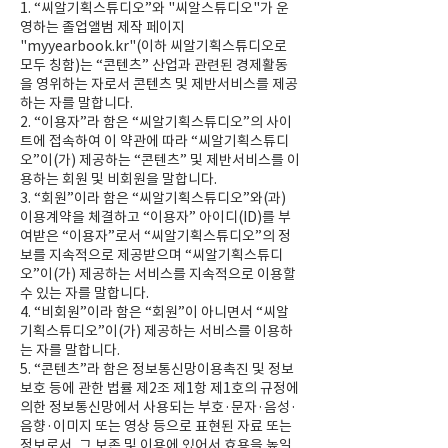
1. “씨알기획스튜디오”와 "씨알스튜디오"가 운
영하는 졸업앨범 제작 페이지
"myyearbook.kr"(이하 씨알기획스튜디오로
모두 칭함)는 “콘텐츠” 산업과 관련된 경제활동
을 영위하는 자로서 콘텐츠 및 제반서비스를 제공
하는 자를 말합니다.
2. “이용자”라 함은 “씨알기획스튜디오”의 사이
트에 접속하여 이 약관에 따라 “씨알기획스튜디
오”이(가) 제공하는 “콘텐츠” 및 제반서비스를 이
용하는 회원 및 비회원을 말합니다.
3. “회원”이라 함은 “씨알기획스튜디오”와(과)
이용계약을 체결하고 “이용자” 아이디(ID)를 부
여받은 “이용자”로서 “씨알기획스튜디오”의 정
보를 지속적으로 제공받으며 “씨알기획스튜디
오”이(가) 제공하는 서비스를 지속적으로 이용할
수 있는 자를 말합니다.
4. “비회원”이라 함은 “회원”이 아니면서 “씨알
기획스튜디오”이(가) 제공하는 서비스를 이용하
는 자를 말합니다.
5. “콘텐츠”라 함은 정보통신망이용촉진 및 정보
보호 등에 관한 법률 제2조 제1항 제1호의 규정에
의한 정보통신망에서 사용되는 부호·문자·음성·
음향·이미지 또는 영상 등으로 표현된 자료 또는
정보로서, 그 보존 및 이용에 있어서 효용을 높일