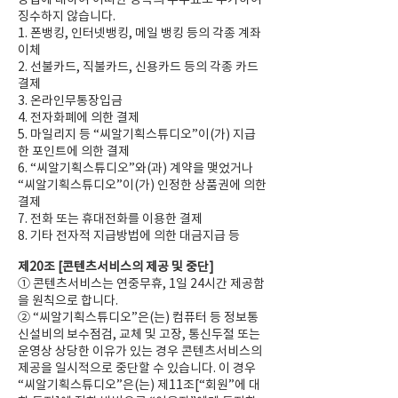
징수하지 않습니다.
1. 폰뱅킹, 인터넷뱅킹, 메일 뱅킹 등의 각종 계좌
이체
2. 선불카드, 직불카드, 신용카드 등의 각종 카드
결제
3. 온라인무통장입금
4. 전자화폐에 의한 결제
5. 마일리지 등 “씨알기획스튜디오”이(가) 지급
한 포인트에 의한 결제
6. “씨알기획스튜디오”와(과) 계약을 맺었거나
“씨알기획스튜디오”이(가) 인정한 상품권에 의한
결제
7. 전화 또는 휴대전화를 이용한 결제
8. 기타 전자적 지급방법에 의한 대금지급 등
제20조 [콘텐츠서비스의 제공 및 중단]
① 콘텐츠서비스는 연중무휴, 1일 24시간 제공함
을 원칙으로 합니다.
② “씨알기획스튜디오”은(는) 컴퓨터 등 정보통
신설비의 보수점검, 교체 및 고장, 통신두절 또는
운영상 상당한 이유가 있는 경우 콘텐츠서비스의
제공을 일시적으로 중단할 수 있습니다. 이 경우
“씨알기획스튜디오”은(는) 제11조[“회원”에 대